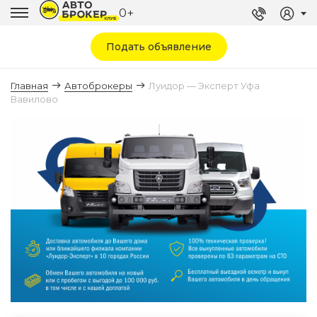
0+
Подать объявление
Главная
Автоброкеры
Луидор — Эксперт Уфа
Вавилово