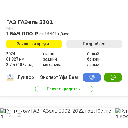
ГАЗ ГАЗель 3302
Уфа
1 849 000 ₽
от 16 901 ₽/мес
Заявка на кредит
Подробнее
2024
пикап
белый
61 927 км
задний
бензин
2.7 л (107 л.с.)
механика
левый
Луидор — Эксперт Уфа Вавилово
Расчет кредита 