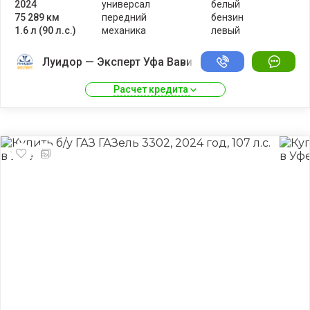
2024
универсал
белый
75 289 км
передний
бензин
1.6 л (90 л.с.)
механика
левый
Луидор — Эксперт Уфа Вавилово
Расчет кредита 