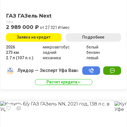
ГАЗ ГАЗель Next
Уфа
2 989 000 ₽
от 27 321 ₽/мес
Заявка на кредит
Подробнее
2026
микроавтобус
белый
273 км
задний
бензин
2.7 л (107 л.с.)
механика
левый
Луидор — Эксперт Уфа Вавилово
Расчет кредита 