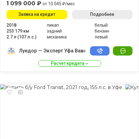
1 099 000 ₽
от 10 045 ₽/мес
Заявка на кредит
Подробнее
2018
пикап
белый
253 179 км
задний
бензин
2.7 л (107 л.с.)
механика
левый
Луидор — Эксперт Уфа Вавилово
Расчет кредита 