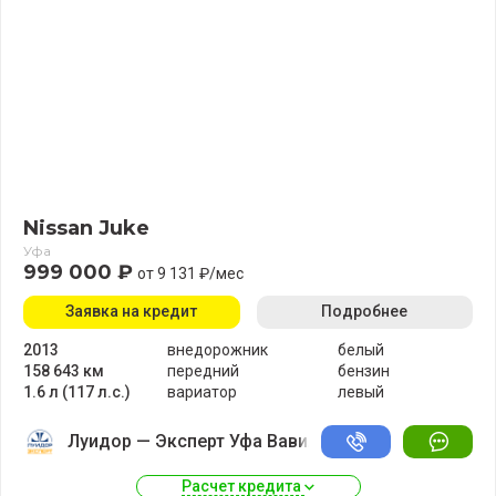
Nissan Juke
Уфа
999 000 ₽
от 9 131 ₽/мес
Заявка на кредит
Подробнее
2013
внедорожник
белый
158 643 км
передний
бензин
1.6 л (117 л.с.)
вариатор
левый
Луидор — Эксперт Уфа Вавилово
Расчет кредита 