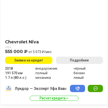
Chevrolet Niva
Уфа
555 000 ₽
от 5 073 ₽/мес
Заявка на кредит
Подробнее
2018
внедорожник
чёрный
191 570 км
полный
бензин
1.7 л (80 л.с.)
механика
левый
Луидор — Эксперт Уфа Вавилово
Расчет кредита 