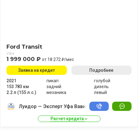
Ford Transit
Уфа
1 999 000 ₽
от 18 272 ₽/мес
Заявка на кредит
Подробнее
2021
пикап
голубой
153 783 км
задний
дизель
2.2 л (155 л.с.)
механика
левый
Луидор — Эксперт Уфа Вавилово
Расчет кредита 