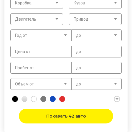
Коробка
Кузов
Двигатель
Привод
Год от
до
Цена от
до
Пробег от
до
Объем от
до
Показать 42 авто