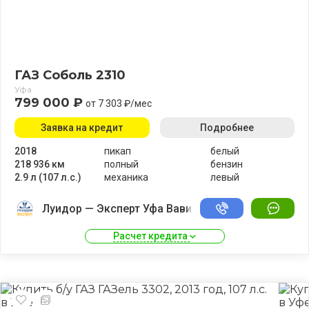
ГАЗ Соболь 2310
Уфа
799 000 ₽
от 7 303 ₽/мес
Заявка на кредит
Подробнее
2018
пикап
белый
218 936 км
полный
бензин
2.9 л (107 л.с.)
механика
левый
Луидор — Эксперт Уфа Вавилово
Расчет кредита 