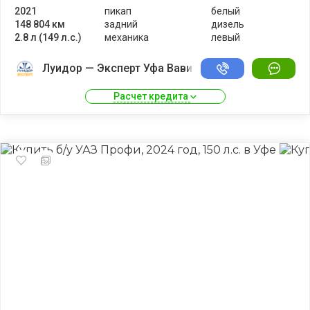
2021
пикап
белый
148 804 км
задний
дизель
2.8 л (149 л.с.)
механика
левый
Луидор — Эксперт Уфа Вавилово
Расчет кредита 