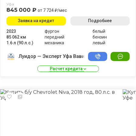
Уфа
845 000 ₽
от 7 724 ₽/мес
Заявка на кредит
Подробнее
2023
фургон
белый
85 062 км
передний
бензин
1.6 л (90 л.с.)
механика
левый
Луидор — Эксперт Уфа Вавилово
Расчет кредита 