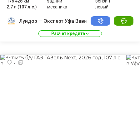
176 428 км
задний
бензин
2.7 л (107 л.с.)
механика
левый
Луидор — Эксперт Уфа Вавилово
Расчет кредита 