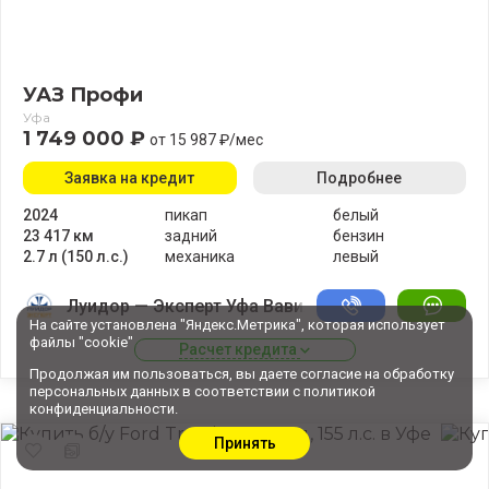
УАЗ Профи
Уфа
1 749 000 ₽
от 15 987 ₽/мес
Заявка на кредит
Подробнее
2024
пикап
белый
23 417 км
задний
бензин
2.7 л (150 л.с.)
механика
левый
Луидор — Эксперт Уфа Вавилово
На сайте установлена "Яндекс.Метрика", которая использует
файлы "cookie"
Расчет кредита 
Продолжая им пользоваться, вы даете
согласие
на обработку
персональных данных в соответствии с
политикой
конфиденциальности
.
Принять