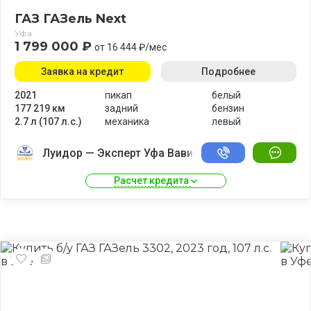
ГАЗ ГАЗель Next
Уфа
1 799 000 ₽
от 16 444 ₽/мес
Заявка на кредит
Подробнее
2021
пикап
белый
177 219 км
задний
бензин
2.7 л (107 л.с.)
механика
левый
Луидор — Эксперт Уфа Вавилово
Расчет кредита 