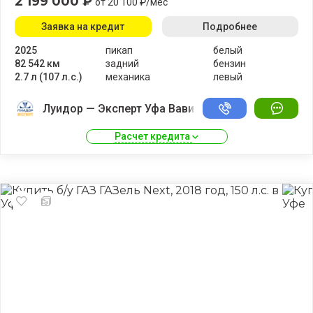
2 199 000 ₽
от 20 100 ₽/мес
Заявка на кредит
Подробнее
2025
пикап
белый
82 542 км
задний
бензин
2.7 л (107 л.с.)
механика
левый
Луидор — Эксперт Уфа Вавилово
Расчет кредита 