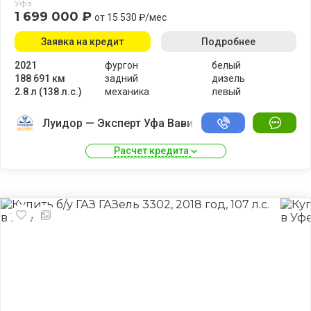
Уфа
1 699 000 ₽
от 15 530 ₽/мес
Заявка на кредит
Подробнее
2021
фургон
белый
188 691 км
задний
дизель
2.8 л (138 л.с.)
механика
левый
Луидор — Эксперт Уфа Вавилово
Расчет кредита 