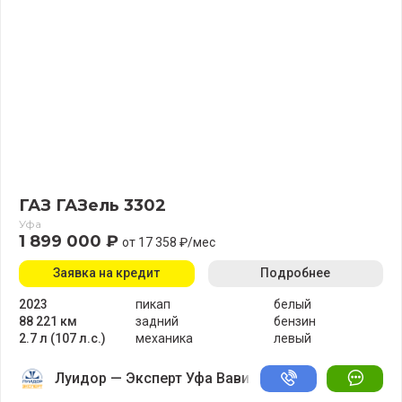
ГАЗ ГАЗель 3302
Уфа
1 899 000 ₽
от 17 358 ₽/мес
Заявка на кредит
Подробнее
2023
пикап
белый
88 221 км
задний
бензин
2.7 л (107 л.с.)
механика
левый
Луидор — Эксперт Уфа Вавилово