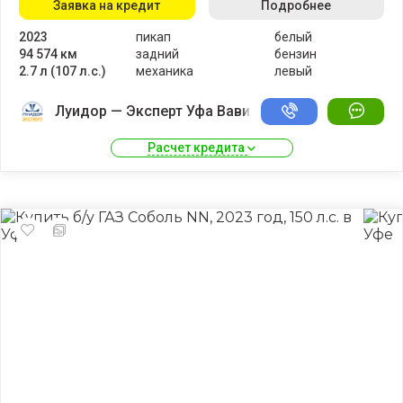
Заявка на кредит
Подробнее
2023
пикап
белый
94 574 км
задний
бензин
2.7 л (107 л.с.)
механика
левый
Луидор — Эксперт Уфа Вавилово
Расчет кредита 