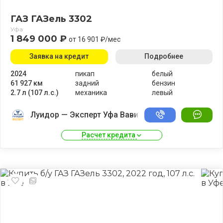
ГАЗ ГАЗель 3302
Уфа
1 849 000 ₽
от 16 901 ₽/мес
Заявка на кредит
Подробнее
2024
пикап
белый
61 927 км
задний
бензин
2.7 л (107 л.с.)
механика
левый
Луидор — Эксперт Уфа Вавилово
Расчет кредита 