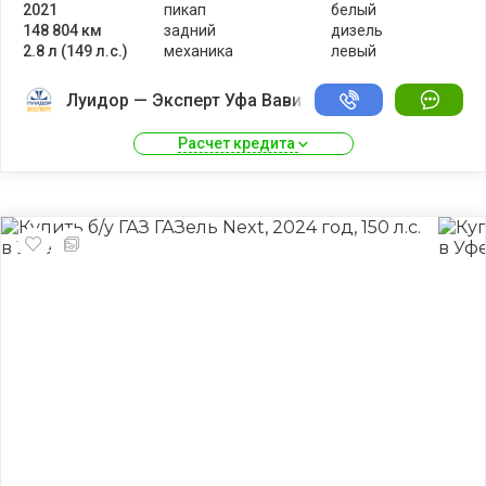
2021
пикап
белый
148 804 км
задний
дизель
2.8 л (149 л.с.)
механика
левый
Луидор — Эксперт Уфа Вавилово
Расчет кредита 