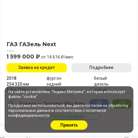
ГАЗ ГАЗель Next
Уфа
1 599 000 ₽
от 14 616 ₽/мес
Заявка на кредит
Подробнее
2018
фургон
белый
254 320 км
задний
дизель
2.8 л (150 л.с.)
механика
левый
На сайте установлена "Яндекс.Метрика", которая использует
файлы "cookie"
Луидор — Эксперт Уфа Вавилово
Продолжая им пользоваться, вы даете
согласие
на обработку
персональных данных в соответствии с
политикой
конфиденциальности
.
Расчет кредита 
Принять