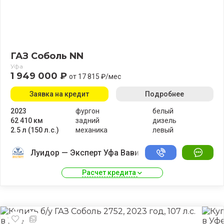
ГАЗ Соболь NN
Уфа
1 949 000 ₽
от 17 815 ₽/мес
Заявка на кредит
Подробнее
2023
фургон
белый
62 410 км
задний
дизель
2.5 л (150 л.с.)
механика
левый
Луидор — Эксперт Уфа Вавилово
Расчет кредита 