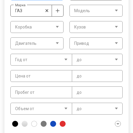
Марка
×
ГАЗ
Модель
Коробка
Кузов
Двигатель
Привод
Год от
до
Цена от
до
Пробег от
до
Объем от
до