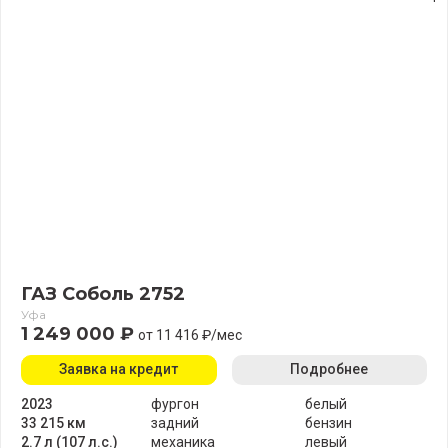
ГАЗ Соболь 2752
Уфа
1 249 000 ₽
от 11 416 ₽/мес
Заявка на кредит
Подробнее
2023
фургон
белый
33 215 км
задний
бензин
2.7 л (107 л.с.)
механика
левый