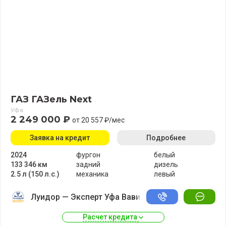
ГАЗ ГАЗель Next
Уфа
2 249 000 ₽
от 20 557 ₽/мес
Заявка на кредит
Подробнее
2024
фургон
белый
133 346 км
задний
дизель
2.5 л (150 л.с.)
механика
левый
Луидор — Эксперт Уфа Вавилово
Расчет кредита 