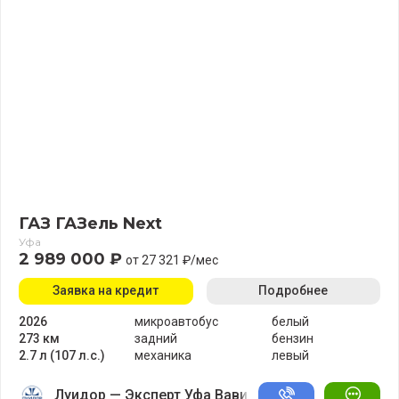
ГАЗ ГАЗель Next
Уфа
2 989 000 ₽
от 27 321 ₽/мес
Заявка на кредит
Подробнее
2026
микроавтобус
белый
273 км
задний
бензин
2.7 л (107 л.с.)
механика
левый
Луидор — Эксперт Уфа Вавилово